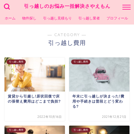
引っ越しのお悩み一括解決さやえもん
ホーム
物件探し
引っ越し見積もり
引っ越し業者
プロフィール
― CATEGORY ―
引っ越し費用
引っ越し費用
引っ越し費用
賃貸から引越し!原状回復で床
年末に引っ越しが決まった!費
の張替え費用はどこまで負担?
用や手続きは普段とどう変わ
る?
2022年10月16日
2021年12月21日
引っ越し費用
引っ越し費用