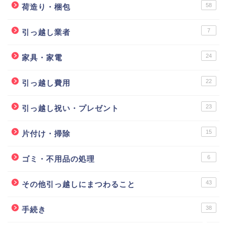
58
荷造り・梱包
7
引っ越し業者
24
家具・家電
22
引っ越し費用
ホーム
23
引っ越し祝い・プレゼント
物件探し
15
片付け・掃除
引っ越し見積もり
6
ゴミ・不用品の処理
43
その他引っ越しにまつわること
引っ越し業者
38
手続き