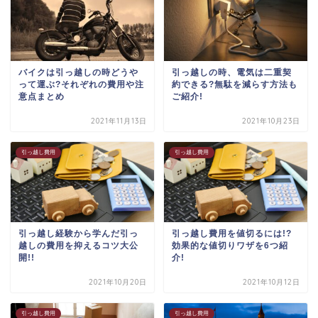
バイクは引っ越しの時どうや
引っ越しの時、電気は二重契
って運ぶ?それぞれの費用や注
約できる?無駄を減らす方法も
意点まとめ
ご紹介!
2021年11月13日
2021年10月23日
引っ越し費用
引っ越し費用
引っ越し経験から学んだ引っ
引っ越し費用を値切るには!?
越しの費用を抑えるコツ大公
効果的な値切りワザを6つ紹
開!!
介!
2021年10月20日
2021年10月12日
引っ越し費用
引っ越し費用